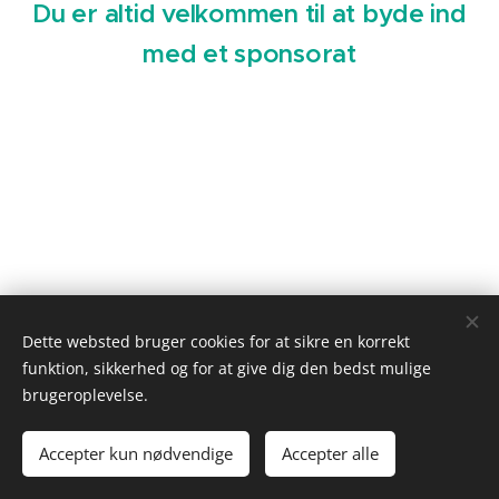
Du er altid velkommen til at byde ind
med et sponsorat
Dette websted bruger cookies for at sikre en korrekt
funktion, sikkerhed og for at give dig den bedst mulige
© 2023 Alle rettigheder forbeholdes
brugeroplevelse.
Webmaster: Allan Pedersen
Accepter kun nødvendige
Accepter alle
Cookies