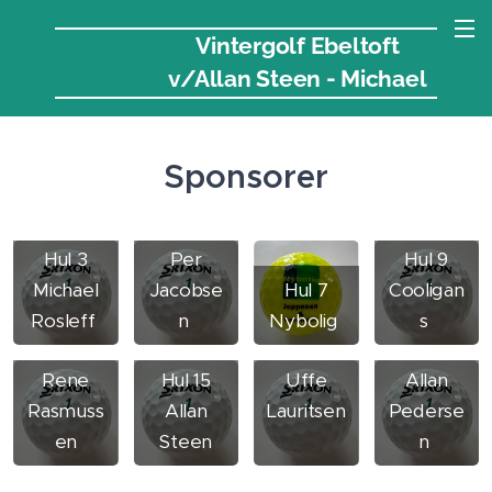
Vintergolf Ebeltoft
v/Allan Steen - Michael
Rosleff
Sponsorer
Hul 6
Hul 3
Per
Hul 9
Michael
Jacobse
Hul 7
Cooligan
Hjemmes
Rosleff
n
Nybolig
s
Hul 11
Hul 17
iden
Rene
Hul 15
Uffe
Allan
Rasmuss
Allan
Lauritsen
Pederse
en
Steen
n