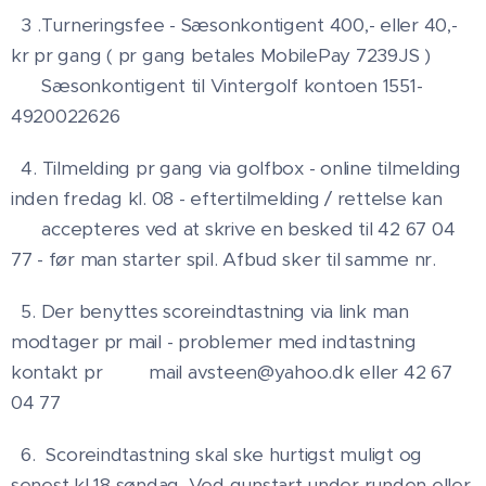
3 .Turneringsfee - Sæsonkontigent 400,- eller 40,-
kr pr gang ( pr gang betales MobilePay 7239JS )
Sæsonkontigent til Vintergolf kontoen 1551-
4920022626
4. Tilmelding pr gang via golfbox - online tilmelding
inden fredag kl. 08 - eftertilmelding / rettelse kan
accepteres ved at skrive en besked til 42 67 04
77 - før man starter spil. Afbud sker til samme nr.
5. Der benyttes scoreindtastning via link man
modtager pr mail - problemer med indtastning
kontakt pr mail avsteen@yahoo.dk eller 42 67
04 77
6. Scoreindtastning skal ske hurtigst muligt og
senest kl 18 søndag. Ved gunstart under runden eller